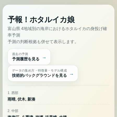
予報！ホタルイカ娘
富山県 4地域別の海岸におけるホタルイカの身投げ確
率予測
予測の判断根拠も併せて表示します。
過去の予測
予測履歴を見る
データの集め方・特徴量・モデル構成
技術的バックグラウンドを見る
1. 西部
雨晴, 伏木, 新湊
2. 中部