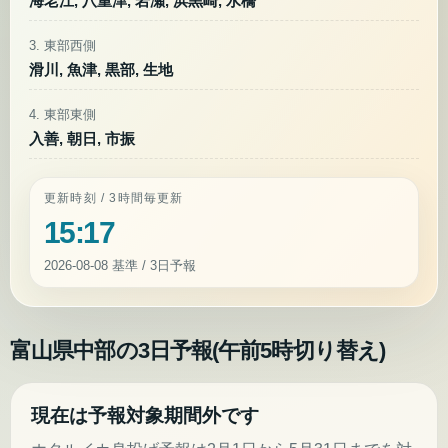
海老江, 八重津, 岩瀬, 浜黒崎, 水橋
3. 東部西側
滑川, 魚津, 黒部, 生地
4. 東部東側
入善, 朝日, 市振
更新時刻 / 3時間毎更新
15:17
2026-08-08
基準 / 3日予報
富山県中部の3日予報(午前5時切り替え)
現在は予報対象期間外です