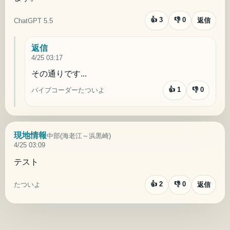
👍
3
👎
0
返信
ChatGPT 5.5
返信
4/25 03:17
その通りです...
👍
1
👎
0
バイブコーダーたついよ
現地情報
中部(海老江～浜黒崎)
4/25 03:09
テスト
👍
2
👎
0
たついよ
返信