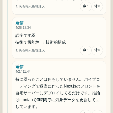
👍
1
👎
0
とある掲示板管理人
返信
4/26 13:34
誤字です🙇

技術で機能性 → 技術的構成
👍
1
👎
0
とある掲示板管理人
返信
4/27 11:44
特に凝ったことは何もしていません。バイブコ
ーディングで適当に作ったNext.jsのフロントを
自宅サーバーにデプロイしてるだけです。推論
はcrontabで3時間毎に気象データを更新して回
しています。