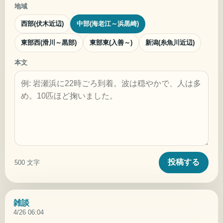
地域
西部(伏木近辺)
中部(海老江～浜黒崎)
東部西(滑川～黒部)
東部東(入善～)
新潟(糸魚川近辺)
本文
投稿する
500
文字
雑談
4/26 06:04